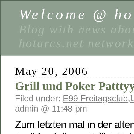
Welcome @ hot
Blog with news abou
hotarcs.net networ
May 20, 2006
Grill und Poker Pattty
Filed under:
E99 Freitagsclub
,
admin @ 11:48 pm
Zum letzten mal in der alt