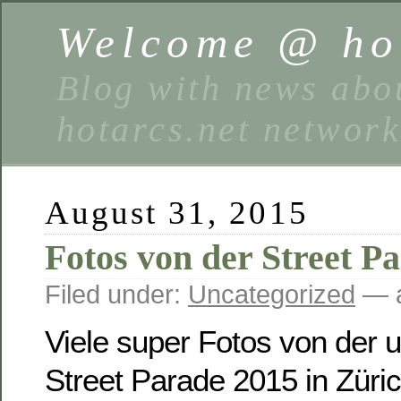
Welcome @ hot
Blog with news abou
hotarcs.net networ
August 31, 2015
Fotos von der Street P
Filed under:
Uncategorized
— a
Viele super Fotos von der 
Street Parade 2015 in Zürich