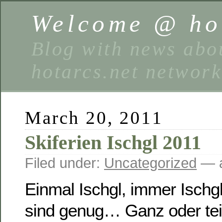
Welcome @ hot
Blog with news abou
hotarcs.net networ
March 20, 2011
Skiferien Ischgl 2011
Filed under:
Uncategorized
— a
Einmal Ischgl, immer Ischgl
sind genug… Ganz oder tei