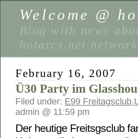
Welcome @ hot
Blog with news abou
hotarcs.net networ
February 16, 2007
Ü30 Party im Glasshou
Filed under:
E99 Freitagsclub
,
admin @ 11:59 pm
Der heutige Freitsgsclub f