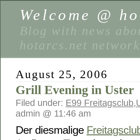
Welcome @ hot
Blog with news abou
hotarcs.net networ
August 25, 2006
Grill Evening in Uster
Filed under:
E99 Freitagsclub
,
admin @ 11:46 am
Der diesmalige
Freitagsclu