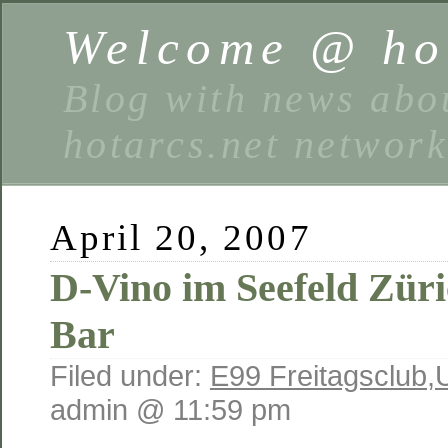
Welcome @ hot
Blog with news abou
hotarcs.net networ
April 20, 2007
D-Vino im Seefeld Zür
Bar
Filed under:
E99 Freitagsclub
,
admin @ 11:59 pm